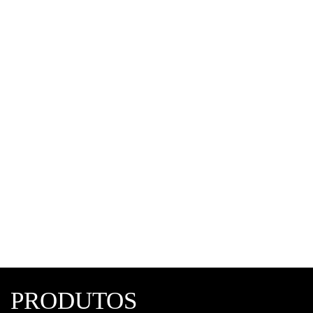
Válvula de Retenção Pneumática
Válvulas Pneumáticas
,
Fluir
PRODUTOS