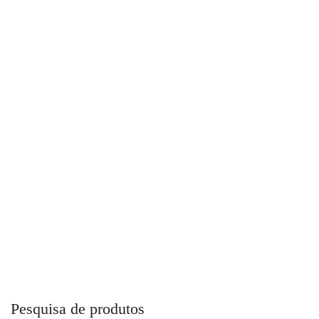
Válvula Pedal Esfera Com Proteção Fluir
Pesquisa de produtos