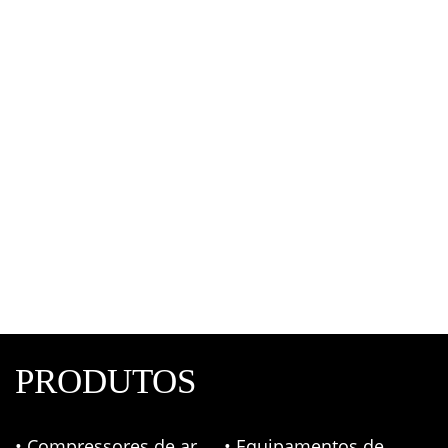
Válvula Deslizante Pneumática
Válvulas Pneumáticas
,
Fluir
PRODUTOS
• Compressores de ar
• Equipamentos de