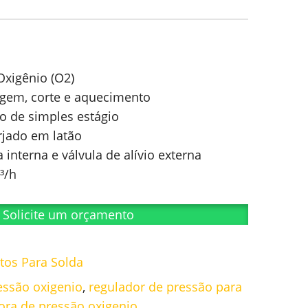
Oxigênio (O2)
dagem, corte e aquecimento
o de simples estágio
rjado em latão
 interna e válvula de alívio externa
³/h
Solicite um orçamento
os Para Solda
essão oxigenio
,
regulador de pressão para
dora de pressão oxigenio