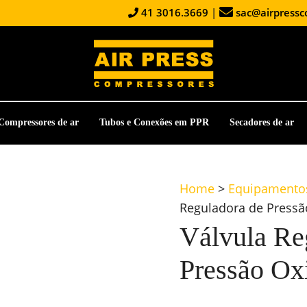
41 3016.3669
|
sac@airpressc
Compressores de ar
Tubos e Conexões em PPR
Secadores de ar
Home
>
Equipamentos
Reguladora de Pressã
Válvula Re
Pressão Ox