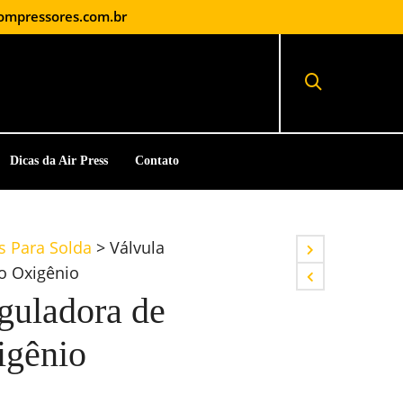
ompressores.com.br
Dicas da Air Press
Contato
 Para Solda
>
Válvula
o Oxigênio
guladora de
igênio