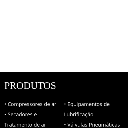
Curva 180° Para Ar Comprimido PPR Azul
Topfusion
,
Tubos e Conexões em PPR
,
Tubulação de
ar comprimido
PRODUTOS
• Compressores de ar
• Equipamentos de
• Secadores e
Lubrificação
Tratamento de ar
• Válvulas Pneumáticas