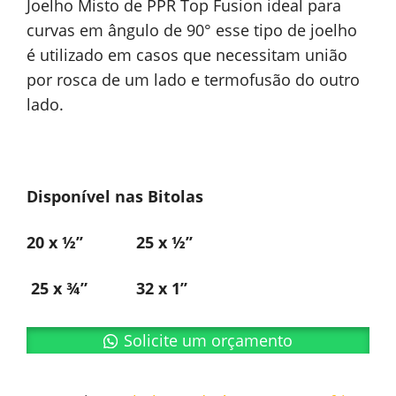
Joelho Misto de PPR Top Fusion ideal para
curvas em ângulo de 90° esse tipo de joelho
é utilizado em casos que necessitam união
por rosca de um lado e termofusão do outro
lado.
Disponível nas Bitolas
20 x ½’’ 25 x ½’’
25 x ¾” 32 x 1’’
Solicite um orçamento