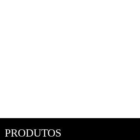
Separador de Condensado – Schulz
Compressores de ar
,
Schulz
PRODUTOS